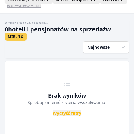
LOKALIZACJA: MIELNO
HOTELE I PENSJONATY
SPRZEDAŻ
WYCZYŚĆ WSZYSTKO
WYNIKI WYSZUKIWANIA
0
hoteli i pensjonatów na sprzedaż
w
MIELNO
Najnowsze
Brak wyników
Spróbuj zmienić kryteria wyszukiwania.
Wyczyść filtry