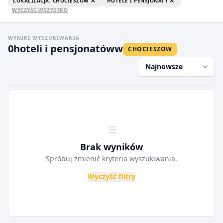
LOKALIZACJA: CHOCIESZOW
HOTELE I PENSJONATY
WYCZYŚĆ WSZYSTKO
WYNIKI WYSZUKIWANIA
0
hoteli i pensjonatów
w
CHOCIESZOW
Najnowsze
Brak wyników
Spróbuj zmienić kryteria wyszukiwania.
Wyczyść filtry