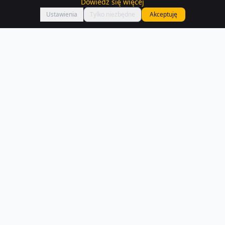
Dowiedz się więcej
Mapa
Ustawienia
Tylko niezbędne
Akceptuję
Nieruchomości
– Chocieszow
Znajdź nieruchomość w Chocieszow — mamy 6 aktualnych ogłoszeń.
Porównaj ceny i lokalizacje.
Czytaj więcej o rynku
NA SPRZEDAŻ –
CHOCIESZOW
hotele na sprzedaż
Mieszkania na sprzedaż