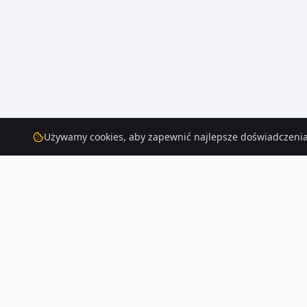
Używamy cookies, aby zapewnić najlepsze doświadczenia
Działki
do wynajęcia
– Szamotuly
Szukasz działek do wynajęcia w Szamotuly? Aktualnie na Houser.pl dost
Czytaj więcej o rynku