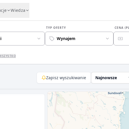
ucje
Wiedza
TYP OFERTY
CENA (P
i
Wynajem
WSZYSTKO
Zapisz wyszukiwanie
Najnowsze