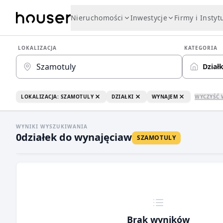
Nieruchomości
Inwestycje
Firmy i Instyt
LOKALIZACJA
KATEGORIA
Działk
LOKALIZACJA: SZAMOTULY
DZIAŁKI
WYNAJEM
WYCZYŚĆ 
WYNIKI WYSZUKIWANIA
0
działek do wynajęcia
w
SZAMOTULY
Brak wyników