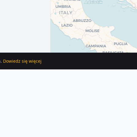
.
Dowiedz się więcej
ępnych jest 8 ogłoszeń z tej kategorii.