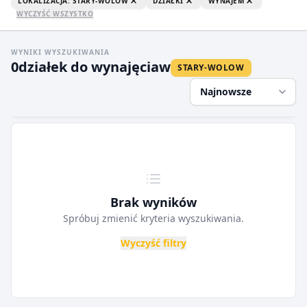
LOKALIZACJA: STARY-WOLOW
DZIAŁKI
WYNAJEM
WYCZYŚĆ WSZYSTKO
WYNIKI WYSZUKIWANIA
0
działek do wynajęcia
w
STARY-WOLOW
Najnowsze
Brak wyników
Spróbuj zmienić kryteria wyszukiwania.
Wyczyść filtry