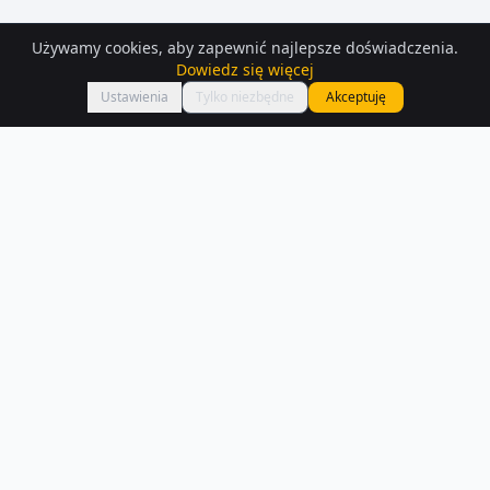
Używamy cookies, aby zapewnić najlepsze doświadczenia.
Dowiedz się więcej
Mapa
Ustawienia
Tylko niezbędne
Akceptuję
Działki
do wynajęcia
– Stary-wolow
Szukasz działek do wynajęcia w Stary-wolow? Aktualnie na Houser.pl
dostępnych jest 8 ogłoszeń z tej kategorii.
Czytaj więcej o rynku
NA SPRZEDAŻ –
STARY-WOLOW