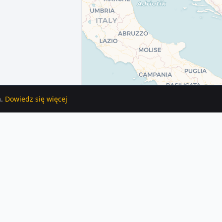
.
Dowiedz się więcej
. Każde ogłoszenie zawiera szczegóły, zdjęcia i lokalizację na mapie.