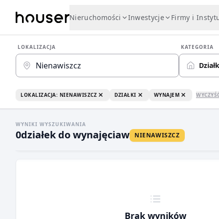
Nieruchomości
Inwestycje
Firmy i Instyt
LOKALIZACJA
KATEGORIA
Działk
LOKALIZACJA: NIENAWISZCZ
DZIAŁKI
WYNAJEM
WYCZYŚ
WYNIKI WYSZUKIWANIA
0
działek do wynajęcia
w
NIENAWISZCZ
Brak wyników