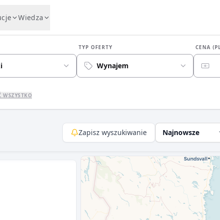
ucje
Wiedza
TYP OFERTY
CENA (P
i
Wynajem
Ć WSZYSTKO
Zapisz wyszukiwanie
Najnowsze