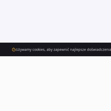
Używamy cookies, aby zapewnić najlepsze doświadczenia
Działki
do wynajęcia
– Nienawiszcz
Na Houser.pl czeka na Ciebie 8 ofert działek do wynajęcia w Nienawiszcz
Czytaj więcej o rynku