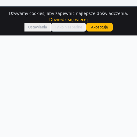
Używamy cookies, aby zapewnić najlepsze doświadczenia.
Dowiedz się więcej
Mapa
Ustawienia
Tylko niezbędne
Akceptuję
Działki
do wynajęcia
– Mstow
Interesują Cię działki do wynajęcia w Mstow? Sprawdź 8 ofert
dostępnych na Houser.pl.
Czytaj więcej o rynku
NA SPRZEDAŻ –
MSTOW