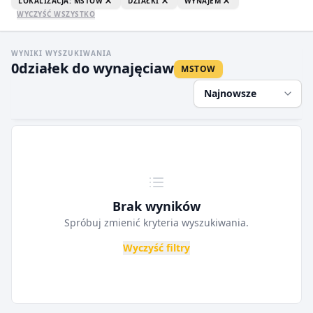
LOKALIZACJA: MSTOW
DZIAŁKI
WYNAJEM
WYCZYŚĆ WSZYSTKO
WYNIKI WYSZUKIWANIA
0
działek do wynajęcia
w
MSTOW
Najnowsze
Brak wyników
Spróbuj zmienić kryteria wyszukiwania.
Wyczyść filtry