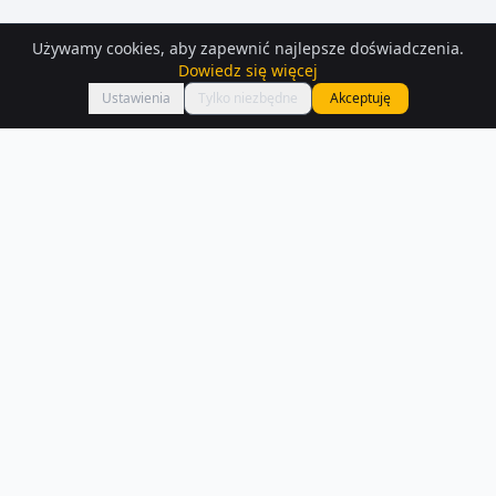
Używamy cookies, aby zapewnić najlepsze doświadczenia.
Dowiedz się więcej
Mapa
Ustawienia
Tylko niezbędne
Akceptuję
Działki
do wynajęcia
– Modliborzyce
Interesują Cię działki do wynajęcia w Modliborzyce? Sprawdź 8 ofert
dostępnych na Houser.pl.
Czytaj więcej o rynku
NA SPRZEDAŻ –
MODLIBORZYCE