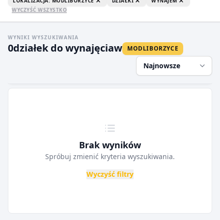
LOKALIZACJA: MODLIBORZYCE
DZIAŁKI
WYNAJEM
WYCZYŚĆ WSZYSTKO
WYNIKI WYSZUKIWANIA
0
działek do wynajęcia
w
MODLIBORZYCE
Najnowsze
Brak wyników
Spróbuj zmienić kryteria wyszukiwania.
Wyczyść filtry