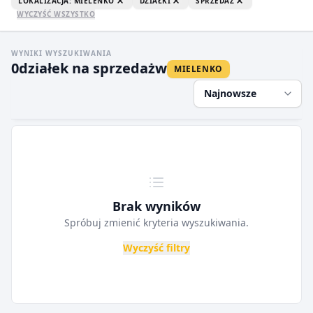
LOKALIZACJA: MIELENKO
DZIAŁKI
SPRZEDAŻ
WYCZYŚĆ WSZYSTKO
WYNIKI WYSZUKIWANIA
0
działek na sprzedaż
w
MIELENKO
Najnowsze
Brak wyników
Spróbuj zmienić kryteria wyszukiwania.
Wyczyść filtry