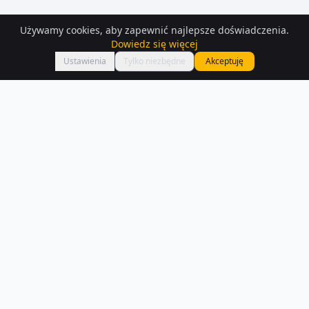
Używamy cookies, aby zapewnić najlepsze doświadczenia.
Dowiedz się więcej
Mapa
Ustawienia
Tylko niezbędne
Akceptuję
Działki
na sprzedaż
– Mielenko
Interesują Cię działki na sprzedaż w Mielenko? Sprawdź 283 ofert
dostępnych na Houser.pl.
Czytaj więcej o rynku
NA SPRZEDAŻ –
MIELENKO