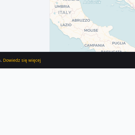
.
Dowiedz się więcej
ych jest 204 ogłoszeń z tej kategorii.