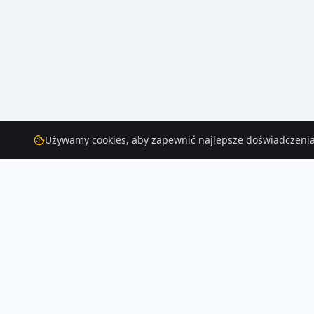
Używamy cookies, aby zapewnić najlepsze doświadczenia
Domy
na sprzedaż
– Mielenko
Szukasz domów na sprzedaż w Mielenko? Aktualnie na Houser.pl dostępn
Czytaj więcej o rynku