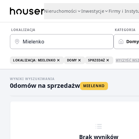
Nieruchomości
Inwestycje
Firmy i Instyt
LOKALIZACJA
KATEGORIA
Domy
LOKALIZACJA: MIELENKO
DOMY
SPRZEDAŻ
WYCZYŚĆ WS
WYNIKI WYSZUKIWANIA
0
domów na sprzedaż
w
MIELENKO
Brak wyników