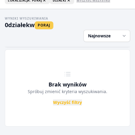
LOKALIZACJA: PORAJ
DZIAŁKI
WYCZYŚĆ WSZYSTKO
WYNIKI WYSZUKIWANIA
0
działek
w
PORAJ
Najnowsze
Brak wyników
Spróbuj zmienić kryteria wyszukiwania.
Wyczyść filtry