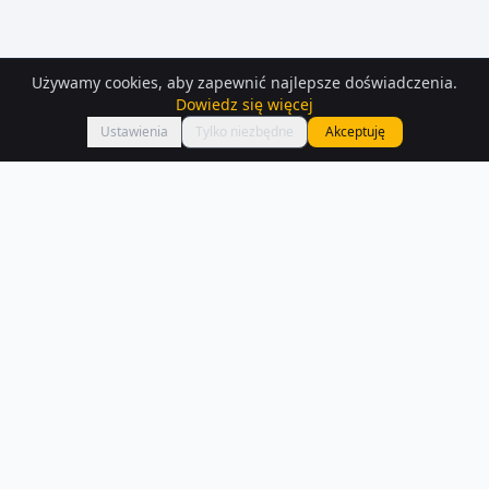
Używamy cookies, aby zapewnić najlepsze doświadczenia.
Dowiedz się więcej
Mapa
Ustawienia
Tylko niezbędne
Akceptuję
Działki
– Poraj
Interesują Cię działki w Poraj? Sprawdź 293 ofert dostępnych na
Houser.pl.
Czytaj więcej o rynku