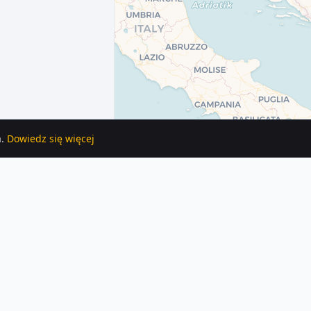
.
Dowiedz się więcej
orównaj ceny i lokalizacje.