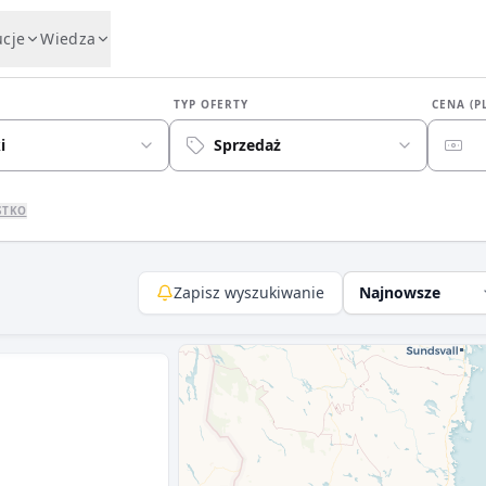
ucje
Wiedza
TYP OFERTY
CENA (P
i
Sprzedaż
STKO
Zapisz wyszukiwanie
Najnowsze