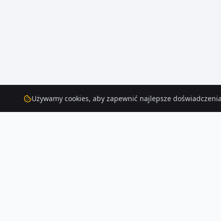
Używamy cookies, aby zapewnić najlepsze doświadczenia
Działki
na sprzedaż
– Poraj
Znajdź działkę na sprzedaż w Poraj — mamy 283 aktualnych ogłoszeń. P
Czytaj więcej o rynku