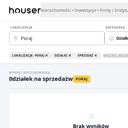
Nieruchomości
Inwestycje
Firmy i Instyt
LOKALIZACJA
KATEGORIA
Działk
LOKALIZACJA: PORAJ
DZIAŁKI
SPRZEDAŻ
WYCZYŚĆ WSZY
WYNIKI WYSZUKIWANIA
0
działek na sprzedaż
w
PORAJ
Brak wyników