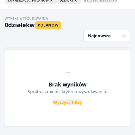
LOKALIZACJA: POLANOW
DZIAŁKI
WYCZYŚĆ WSZYSTKO
WYNIKI WYSZUKIWANIA
0
działek
w
POLANOW
Najnowsze
Brak wyników
Spróbuj zmienić kryteria wyszukiwania.
Wyczyść filtry