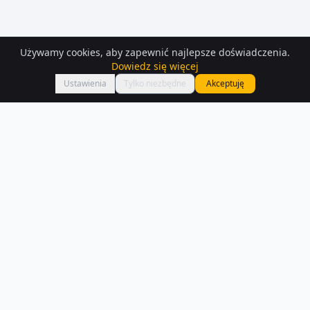
Używamy cookies, aby zapewnić najlepsze doświadczenia.
Dowiedz się więcej
Mapa
Ustawienia
Tylko niezbędne
Akceptuję
Działki
– Polanow
Na Houser.pl czeka na Ciebie 293 ofert działek w Polanow. Każde
ogłoszenie zawiera szczegóły, zdjęcia i lokalizację na mapie.
Czytaj więcej o rynku