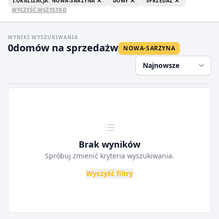
LOKALIZACJA: NOWA-SARZYNA
DOMY
SPRZEDAŻ
WYCZYŚĆ WSZYSTKO
WYNIKI WYSZUKIWANIA
0
domów na sprzedaż
w
NOWA-SARZYNA
Najnowsze
Brak wyników
Spróbuj zmienić kryteria wyszukiwania.
Wyczyść filtry