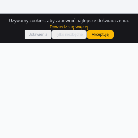
Używamy cookies, aby zapewnić najlepsze doświadczenia.
Dowiedz się więcej
Mapa
Ustawienia
Tylko niezbędne
Akceptuję
Domy
na sprzedaż
– Nowa-sarzyna
Na Houser.pl czeka na Ciebie 204 ofert domów na sprzedaż w Nowa-
sarzyna. Każde ogłoszenie zawiera szczegóły, zdjęcia i lokalizację na
mapie.
Czytaj więcej o rynku