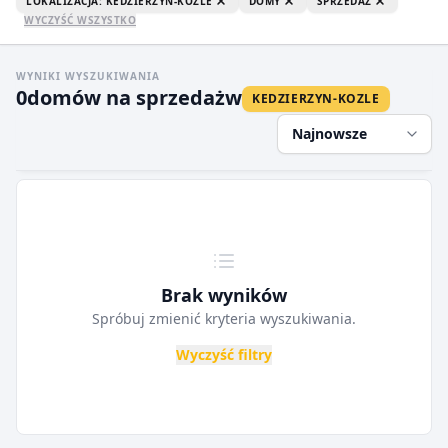
LOKALIZACJA: KEDZIERZYN-KOZLE
DOMY
SPRZEDAŻ
WYCZYŚĆ WSZYSTKO
WYNIKI WYSZUKIWANIA
0
domów na sprzedaż
w
KEDZIERZYN-KOZLE
Najnowsze
Brak wyników
Spróbuj zmienić kryteria wyszukiwania.
Wyczyść filtry