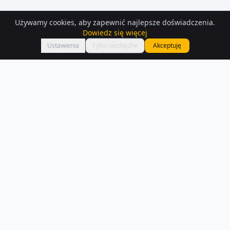
Używamy cookies, aby zapewnić najlepsze doświadczenia.
Dowiedz się więcej
Mapa
Ustawienia
Tylko niezbędne
Akceptuję
Domy
na sprzedaż
– Kedzierzyn-kozle
Przeglądaj aktualne oferty domów na sprzedaż w Kedzierzyn-kozle. W
naszej bazie znajdziesz 204 ogłoszeń z opisami i zdjęciami.
Czytaj więcej o rynku
NA SPRZEDAŻ –
KEDZIERZYN-KOZLE