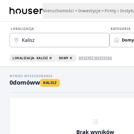
Nieruchomości
Inwestycje
Firmy i Instyt
LOKALIZACJA
KATEGORIA
Domy
LOKALIZACJA: KALISZ
DOMY
WYCZYŚĆ WSZYSTKO
WYNIKI WYSZUKIWANIA
0
domów
w
KALISZ
Brak wyników