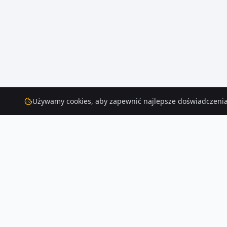
Używamy cookies, aby zapewnić najlepsze doświadczenia
Domy
– Kalisz
Na Houser.pl czeka na Ciebie 216 ofert domów w Kaliszu. Każde ogłoszen
Czytaj więcej o rynku