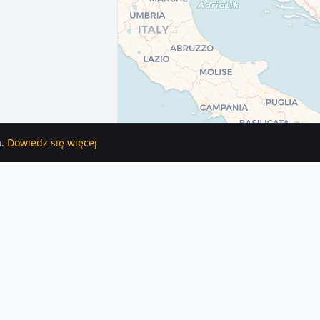
.
Dowiedz się więcej
ie zawiera szczegóły, zdjęcia i lokalizację na mapie.