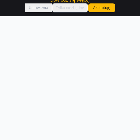
Ustawienia
Tylko niezbędne
Akceptuję
Najnowocześniejszy serwis darmowych ogłoszeń
nieruchomości w Polsce. Znajdź mieszkanie, dom lub
działkę swoich marzeń.
bok@houser.pl