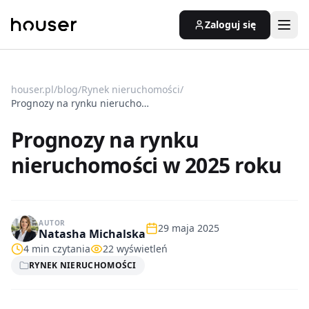
Zaloguj się
houser.pl
/
blog
/
Rynek nieruchomości
/
Prognozy na rynku nieruchomości w 2025 roku
Prognozy na rynku
nieruchomości w 2025 roku
AUTOR
29 maja 2025
Natasha Michalska
4
min czytania
22
wyświetleń
RYNEK NIERUCHOMOŚCI