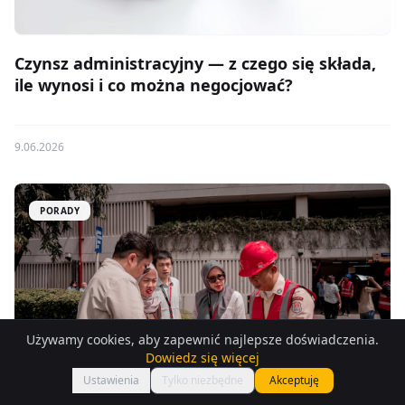
Czynsz administracyjny — z czego się składa,
ile wynosi i co można negocjować?
9.06.2026
PORADY
Używamy cookies, aby zapewnić najlepsze doświadczenia.
Dowiedz się więcej
Ustawienia
Tylko niezbędne
Akceptuję