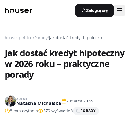
Zaloguj się
houser.pl
/
blog
/
Porady
/
Jak dostać kredyt hipoteczny w 2026 roku – praktyczne porady
Jak dostać kredyt hipoteczny
w 2026 roku – praktyczne
porady
AUTOR
2 marca 2026
Natasha Michalska
8
min czytania
379
wyświetleń
PORADY