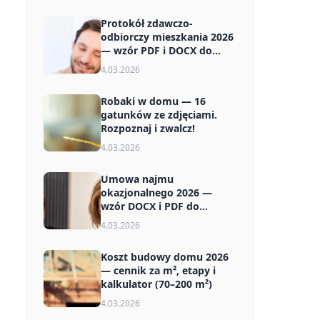
Protokół zdawczo-
odbiorczy mieszkania 2026
— wzór PDF i DOCX do
pobrania
4.03.2026
Robaki w domu — 16
gatunków ze zdjęciami.
Rozpoznaj i zwalcz!
4.03.2026
Umowa najmu
okazjonalnego 2026 —
wzór DOCX i PDF do
pobrania za darmo
4.03.2026
Koszt budowy domu 2026
— cennik za m², etapy i
kalkulator (70–200 m²)
4.03.2026