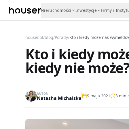
Nieruchomości
Inwestycje
Firmy i Instyt
houser.pl
/
blog
/
Porady
/
Kto i kiedy może nas wymeldow
Kto i kiedy mo
kiedy nie może
AUTOR
9 maja 2021
3
min c
Natasha Michalska