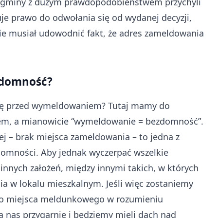
gminy z dużym prawdopodobieństwem przychyli
uje prawo do odwołania się od wydanej decyzji,
e musiał udowodnić fakt, że adres zameldowania
zdomność?
 się przed wymeldowaniem? Tutaj mamy do
iem, a mianowicie “wymeldowanie = bezdomność”.
ej – brak miejsca zameldowania – to jedna z
zdomności. Aby jednak wyczerpać wszelkie
 innych założeń, między innymi takich, w których
ia w lokalu mieszkalnym. Jeśli więc zostaniemy
go miejsca meldunkowego w rozumieniu
na nas przygarnie i będziemy mieli dach nad