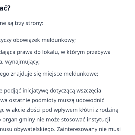
ać?
 są trzy strony:
dotyczy obowiązek meldunkowy;
adająca prawa do lokalu, w którym przebywa
a, wynajmujący;
rego znajduje się miejsce meldunkowe;
oże podjąć inicjatywę dotyczącą wszczęcia
dwa ostatnie podmioty muszą udowodnić
ęc w akcie złości pod wpływem kłótni z rodziną
 organ gminy nie może stosować instytucji
ymusu obywatelskiego. Zainteresowany nie musi