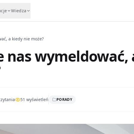
ucje
Wiedza
ać, a kiedy nie może?
że nas wymeldować, 
?
zytania
51
wyświetleń
PORADY