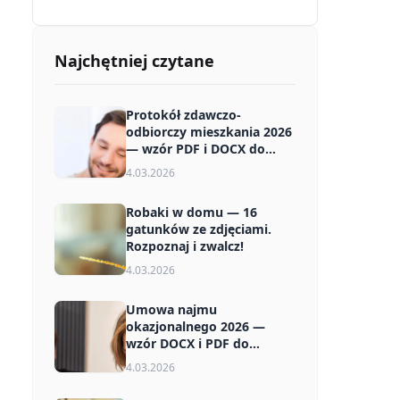
Najchętniej czytane
Protokół zdawczo-
odbiorczy mieszkania 2026
— wzór PDF i DOCX do
pobrania
4.03.2026
Robaki w domu — 16
gatunków ze zdjęciami.
Rozpoznaj i zwalcz!
4.03.2026
Umowa najmu
okazjonalnego 2026 —
wzór DOCX i PDF do
pobrania za darmo
4.03.2026