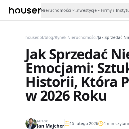
Nieruchomości
Inwestycje
Firmy i Instyt
houser.pl
/
blog
/
Rynek Nieruchomości
/
Jak Sprzedać N
Emocjami: Sztu
Historii, Która
w 2026 Roku
AUTOR
15 lutego 2026
4
min czytan
Jan Majcher