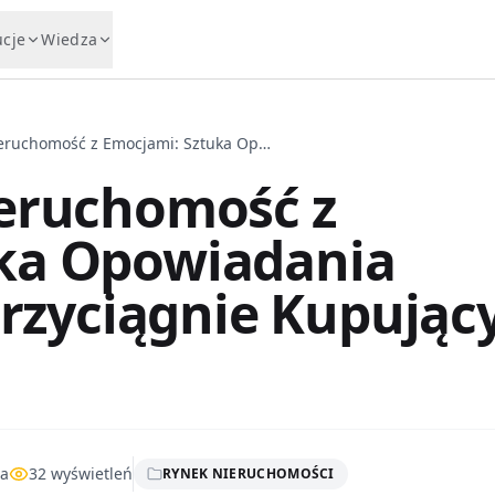
ucje
Wiedza
Jak Sprzedać Nieruchomość z Emocjami: Sztuka Opowiadania Historii, Która Przyciągnie Kupujących w 2026 Roku
ieruchomość z
ka Opowiadania
 Przyciągnie Kupując
ia
32
wyświetleń
RYNEK NIERUCHOMOŚCI