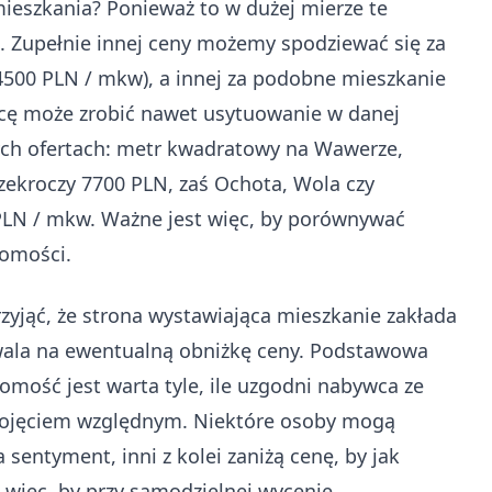
mieszkania? Ponieważ to w dużej mierze te
. Zupełnie innej ceny możemy spodziewać się za
500 PLN / mkw), a innej za podobne mieszkanie
icę może zrobić nawet usytuowanie w danej
nych ofertach: metr kwadratowy na Wawerze,
zekroczy 7700 PLN, zaś Ochota, Wola czy
LN / mkw. Ważne jest więc, by porównywać
homości.
zyjąć, że strona wystawiająca mieszkanie zakłada
wala na ewentualną obniżkę ceny. Podstawowa
mość jest warta tyle, ile uzgodni nabywca ze
 pojęciem względnym. Niektóre osoby mogą
sentyment, inni z kolei zaniżą cenę, by jak
t więc, by przy samodzielnej wycenie