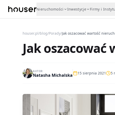
Nieruchomości
Inwestycje
Firmy i Instyt
houser.pl
/
blog
/
Porady
/
Jak oszacować wartość nieruc
Jak oszacować 
AUTOR
15 sierpnia 2021
5
m
Natasha Michalska