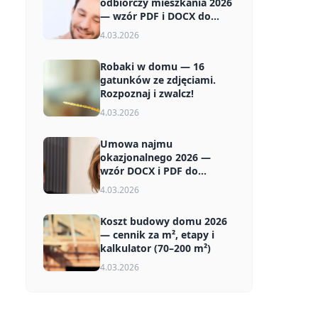
odbiorczy mieszkania 2026
— wzór PDF i DOCX do
pobrania
4.03.2026
Robaki w domu — 16
gatunków ze zdjęciami.
Rozpoznaj i zwalcz!
4.03.2026
Umowa najmu
okazjonalnego 2026 —
wzór DOCX i PDF do
pobrania za darmo
4.03.2026
Koszt budowy domu 2026
— cennik za m², etapy i
kalkulator (70–200 m²)
4.03.2026