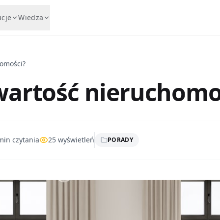
ucje
Wiedza
homości?
wartość nieruchomo
in czytania
25
wyświetleń
PORADY