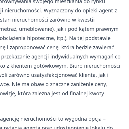
porównywania swojego mieszkania do rynku
cji nieruchomości. Wyznaczony do opieki agent z
 stan nieruchomości zarówno w kwestii
metraż, umeblowanie), jak i pod kątem prawnym
bciążenia hipoteczne, itp.). Na tej podstawie
ę i zaproponować cenę, która będzie zawierać
e przekazanie agencji indywidualnych wymagań co
ylko z klientem gotówkowym. Biuro nieruchomości
oli zarówno usatysfakcjonować klienta, jak i
wcę. Nie ma obaw o znaczne zaniżenie ceny,
wizję, która zależna jest od finalnej kwoty
 agencję nieruchomości to wygodna opcja –
 pytania agenta oraz udostępnienie lokalu do