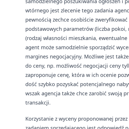
samodzielnego poszukiwania ogłoszeń i 
wtórnego jest zlecenie tego zadania agen
pewnością zechce osobiście zweryfikować
podstawowych parametrów (liczba pokoi, 
(rodzaj własności mieszkania, ewentualne o
agent może samodzielnie sporządzić wycen
margines negocjacyjny. Możliwe jest takż
do ceny, np. możliwość negocjacji ceny t
zaproponuje cenę, która w ich ocenie pozw
dość szybko pozyskać potencjalnego naby
wszak agencja także chce zarobić swoją pro
transakcji.
Korzystanie z wyceny proponowanej przez
zadaniem sprzedającego jest odpowiedź na