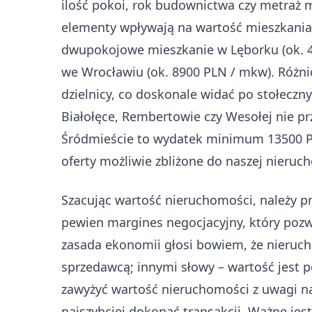
ilość pokoi, rok budownictwa czy metraż 
elementy wpływają na wartość mieszkania
dwupokojowe mieszkanie w Lęborku (ok. 4
we Wrocławiu (ok. 8900 PLN / mkw). Różn
dzielnicy, co doskonale widać po stołecz
Białołęce, Rembertowie czy Wesołej nie pr
Śródmieście to wydatek minimum 13500 P
oferty możliwie zbliżone do naszej nieruc
Szacując wartość nieruchomości, należy pr
pewien margines negocjacyjny, który poz
zasada ekonomii głosi bowiem, że nierucho
sprzedawcą; innymi słowy – wartość jest
zawyżyć wartość nieruchomości z uwagi na 
najszybciej dokonać transakcji. Ważne jes