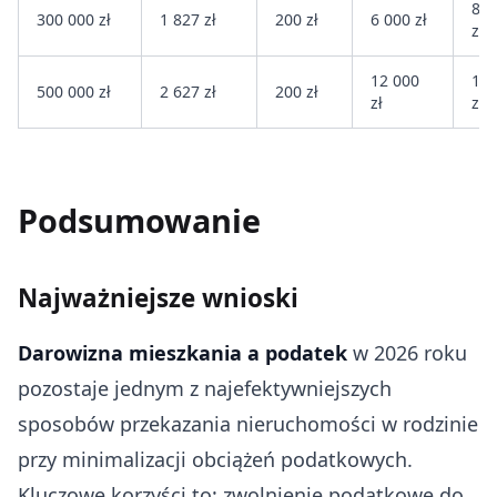
8 0
300 000 zł
1 827 zł
200 zł
6 000 zł
zł
12 000
14 
500 000 zł
2 627 zł
200 zł
zł
zł
Podsumowanie
Najważniejsze wnioski
Darowizna mieszkania a podatek
w 2026 roku
pozostaje jednym z najefektywniejszych
sposobów przekazania nieruchomości w rodzinie
przy minimalizacji obciążeń podatkowych.
Kluczowe korzyści to: zwolnienie podatkowe do