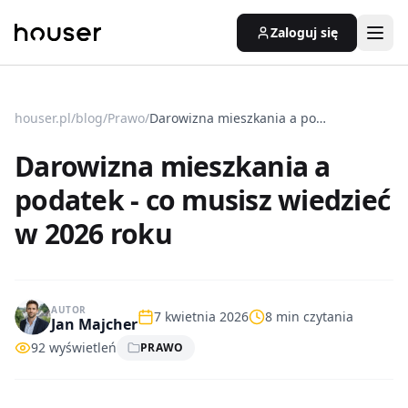
Zaloguj się
houser.pl
/
blog
/
Prawo
/
Darowizna mieszkania a podatek - co musisz wiedzieć w 2026 roku
Darowizna mieszkania a
podatek - co musisz wiedzieć
w 2026 roku
AUTOR
7 kwietnia 2026
8
min czytania
Jan Majcher
92
wyświetleń
PRAWO