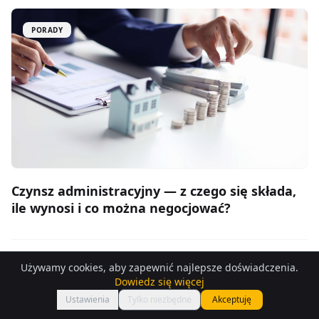
PORADY
Czynsz administracyjny — z czego się składa,
ile wynosi i co można negocjować?
9.06.2026
Używamy cookies, aby zapewnić najlepsze doświadczenia.
Dowiedz się więcej
Ustawienia
Tylko niezbędne
Akceptuję
PORADY