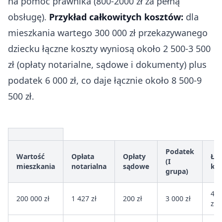
na pomoc prawnika (800-2000 zł za pełną
obsługę).
Przykład całkowitych kosztów:
dla
mieszkania wartego 300 000 zł przekazywanego
dziecku łączne koszty wyniosą około 2 500-3 500
zł (opłaty notarialne, sądowe i dokumenty) plus
podatek 6 000 zł, co daje łącznie około 8 500-9
500 zł.
Podatek
Wartość
Opłata
Opłaty
Łą
(I
mieszkania
notarialna
sądowe
kos
grupa)
4 6
200 000 zł
1 427 zł
200 zł
3 000 zł
zł