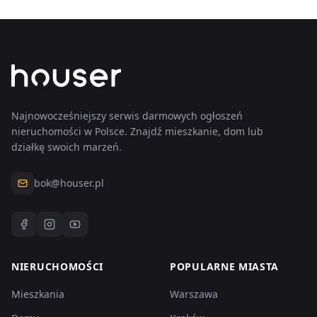
Zobacz
wszystkie
wpisy
Najnowocześniejszy serwis darmowych ogłoszeń
nieruchomości w Polsce. Znajdź mieszkanie, dom lub
działkę swoich marzeń.
bok@houser.pl
NIERUCHOMOŚCI
POPULARNE MIASTA
Mieszkania
Warszawa