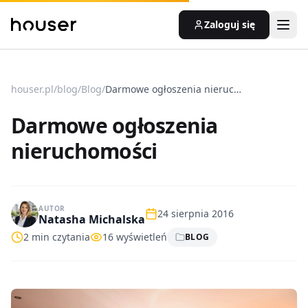
Zaloguj się
houser.pl
/
blog
/
Blog
/
Darmowe ogłoszenia nieruchomości
Darmowe ogłoszenia
nieruchomości
AUTOR
24 sierpnia 2016
Natasha Michalska
2
min czytania
16
wyświetleń
BLOG