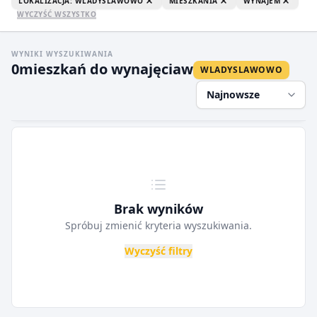
LOKALIZACJA: WLADYSLAWOWO
MIESZKANIA
WYNAJEM
WYCZYŚĆ WSZYSTKO
WYNIKI WYSZUKIWANIA
0
mieszkań do wynajęcia
w
WLADYSLAWOWO
Najnowsze
Brak wyników
Spróbuj zmienić kryteria wyszukiwania.
Wyczyść filtry