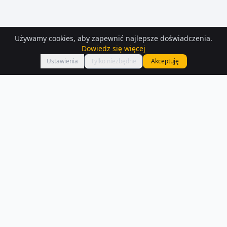
Używamy cookies, aby zapewnić najlepsze doświadczenia.
Dowiedz się więcej
Mapa
Ustawienia
Tylko niezbędne
Akceptuję
Mieszkania
do wynajęcia
– Wladyslawowo
Interesują Cię mieszkania do wynajęcia w Wladyslawowo? Sprawdź
194 ofert dostępnych na Houser.pl.
Czytaj więcej o rynku