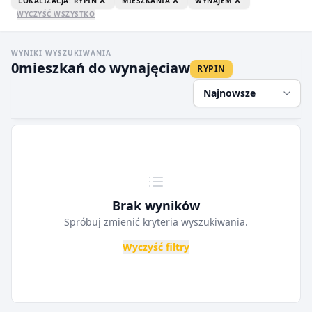
LOKALIZACJA: RYPIN
MIESZKANIA
WYNAJEM
WYCZYŚĆ WSZYSTKO
WYNIKI WYSZUKIWANIA
0
mieszkań do wynajęcia
w
RYPIN
Najnowsze
Brak wyników
Spróbuj zmienić kryteria wyszukiwania.
Wyczyść filtry