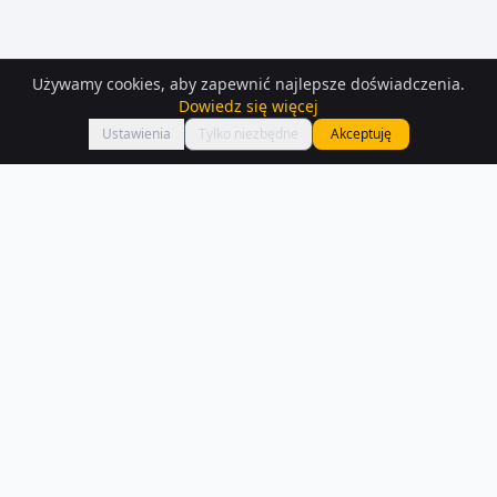
Używamy cookies, aby zapewnić najlepsze doświadczenia.
Dowiedz się więcej
Mapa
Ustawienia
Tylko niezbędne
Akceptuję
Mieszkania
do wynajęcia
– Rypin
Szukasz mieszkań do wynajęcia w Rypin? Aktualnie na Houser.pl
dostępnych jest 194 ogłoszeń z tej kategorii.
Czytaj więcej o rynku