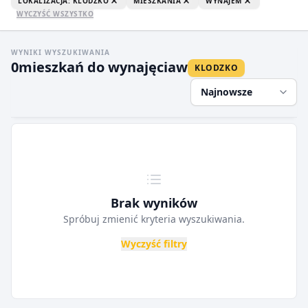
LOKALIZACJA: KLODZKO
MIESZKANIA
WYNAJEM
WYCZYŚĆ WSZYSTKO
WYNIKI WYSZUKIWANIA
0
mieszkań do wynajęcia
w
KLODZKO
Najnowsze
Brak wyników
Spróbuj zmienić kryteria wyszukiwania.
Wyczyść filtry