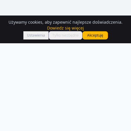
Używamy cookies, aby zapewnić najlepsze doświadczenia.
Dowiedz się więcej
Mapa
Ustawienia
Tylko niezbędne
Akceptuję
Mieszkania
do wynajęcia
– Klodzko
Znajdź mieszkanie do wynajęcia w Klodzko — mamy 194 aktualnych
ogłoszeń. Porównaj ceny i lokalizacje.
Czytaj więcej o rynku