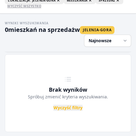
LOKALIZACJA: JELENIA-GORA
MIESZKANIA
SPRZEDAŻ
WYCZYŚĆ WSZYSTKO
WYNIKI WYSZUKIWANIA
0
mieszkań na sprzedaż
w
JELENIA-GORA
Najnowsze
Brak wyników
Spróbuj zmienić kryteria wyszukiwania.
Wyczyść filtry