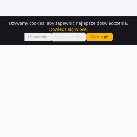
Używamy cookies, aby zapewnić najlepsze doświadczenia.
Dowiedz się więcej
Mapa
Ustawienia
Tylko niezbędne
Akceptuję
Mieszkania
na sprzedaż
– Jelenia-gora
Znajdź mieszkanie na sprzedaż w Jelenia-gora — mamy 380
aktualnych ogłoszeń. Porównaj ceny i lokalizacje.
Czytaj więcej o rynku