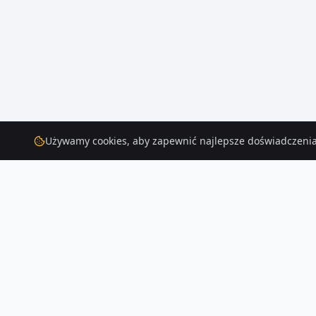
Używamy cookies, aby zapewnić najlepsze doświadczenia
Mieszkania
na sprzedaż
– Gorzow-wielkopolski
Znajdź mieszkanie na sprzedaż w Gorzow-wielkopolski — mamy 380 aktu
Czytaj więcej o rynku