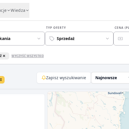
ucje
Wiedza
TYP OFERTY
CENA (P
kania
Sprzedaż
Ż
WYCZYŚĆ WSZYSTKO
Zapisz wyszukiwanie
Najnowsze
I