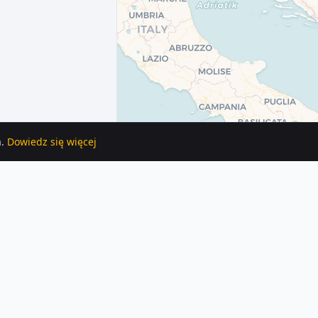
.
Dowiedz się więcej
alnych ogłoszeń. Porównaj ceny i lokalizacje.