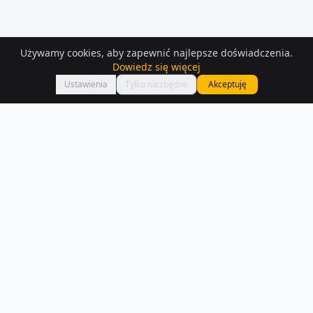
Używamy cookies, aby zapewnić najlepsze doświadczenia.
Dowiedz się więcej
Mapa
Ustawienia
Tylko niezbędne
Akceptuję
Mieszkania
na sprzedaż
– Chorzow
Znajdź mieszkanie na sprzedaż w Chorzow — mamy 379 aktualnych
ogłoszeń. Porównaj ceny i lokalizacje.
Czytaj więcej o rynku