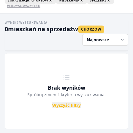
LOKALIZACJA: CHORZOW
MIESZKANIA
SPRZEDAŻ
WYCZYŚĆ WSZYSTKO
WYNIKI WYSZUKIWANIA
0
mieszkań na sprzedaż
w
CHORZOW
Najnowsze
Brak wyników
Spróbuj zmienić kryteria wyszukiwania.
Wyczyść filtry