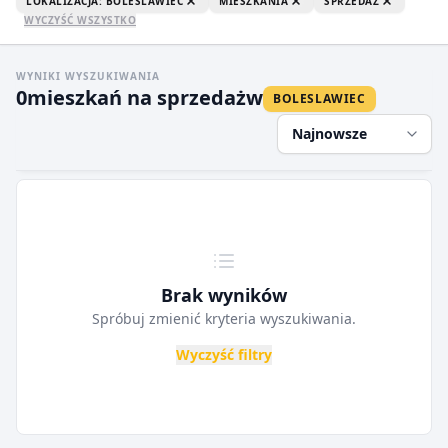
LOKALIZACJA: BOLESLAWIEC
MIESZKANIA
SPRZEDAŻ
WYCZYŚĆ WSZYSTKO
WYNIKI WYSZUKIWANIA
0
mieszkań na sprzedaż
w
BOLESLAWIEC
Najnowsze
Brak wyników
Spróbuj zmienić kryteria wyszukiwania.
Wyczyść filtry