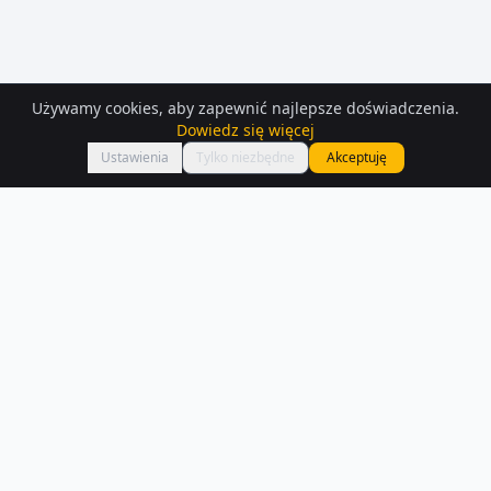
Używamy cookies, aby zapewnić najlepsze doświadczenia.
Dowiedz się więcej
Mapa
Ustawienia
Tylko niezbędne
Akceptuję
Mieszkania
na sprzedaż
– Boleslawiec
Na Houser.pl czeka na Ciebie 380 ofert mieszkań na sprzedaż w
Boleslawiec. Każde ogłoszenie zawiera szczegóły, zdjęcia i lokalizację
na mapie.
Czytaj więcej o rynku