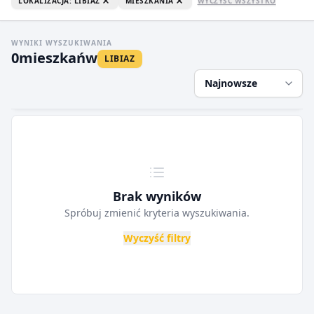
LOKALIZACJA: LIBIAZ
MIESZKANIA
WYCZYŚĆ WSZYSTKO
WYNIKI WYSZUKIWANIA
0
mieszkań
w
LIBIAZ
Najnowsze
Brak wyników
Spróbuj zmienić kryteria wyszukiwania.
Wyczyść filtry