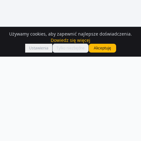
Używamy cookies, aby zapewnić najlepsze doświadczenia.
Dowiedz się więcej
Mapa
Ustawienia
Tylko niezbędne
Akceptuję
Mieszkania
– Libiaz
Interesują Cię mieszkania w Libiaz? Sprawdź 575 ofert dostępnych na
Houser.pl.
Czytaj więcej o rynku