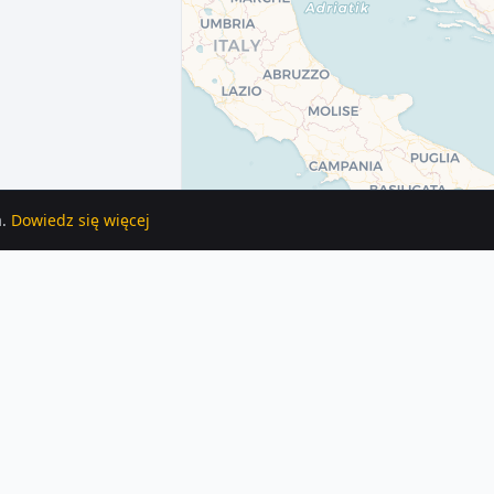
.
Dowiedz się więcej
żde ogłoszenie zawiera szczegóły, zdjęcia i lokalizację na mapie.