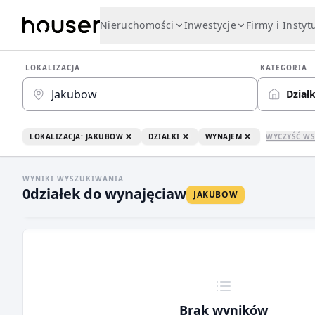
Nieruchomości
Inwestycje
Firmy i Instyt
LOKALIZACJA
KATEGORIA
Działk
LOKALIZACJA: JAKUBOW
DZIAŁKI
WYNAJEM
WYCZYŚĆ WS
WYNIKI WYSZUKIWANIA
0
działek do wynajęcia
w
JAKUBOW
Brak wyników