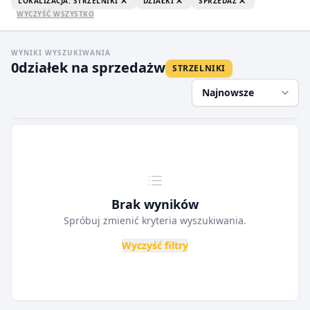
LOKALIZACJA: STRZELNIKI
DZIAŁKI
SPRZEDAŻ
WYCZYŚĆ WSZYSTKO
WYNIKI WYSZUKIWANIA
0
działek na sprzedaż
w
STRZELNIKI
Najnowsze
Brak wyników
Spróbuj zmienić kryteria wyszukiwania.
Wyczyść filtry