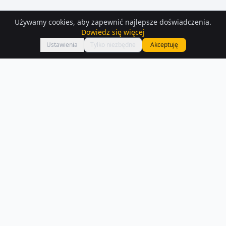
Używamy cookies, aby zapewnić najlepsze doświadczenia.
Dowiedz się więcej
Mapa
Ustawienia
Tylko niezbędne
Akceptuję
Działki
na sprzedaż
– Strzelniki
Znajdź działkę na sprzedaż w Strzelniki — mamy 283 aktualnych
ogłoszeń. Porównaj ceny i lokalizacje.
Czytaj więcej o rynku
NA SPRZEDAŻ –
STRZELNIKI