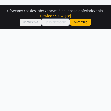
Używamy cookies, aby zapewnić najlepsze doświadczenia.
Dowiedz się więcej
Mapa
Ustawienia
Tylko niezbędne
Akceptuję
Działki
na sprzedaż
– Limanowa
Interesują Cię działki na sprzedaż w Limanowa? Sprawdź 283 ofert
dostępnych na Houser.pl.
Czytaj więcej o rynku
NA SPRZEDAŻ –
LIMANOWA