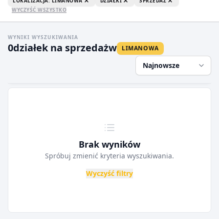
LOKALIZACJA: LIMANOWA
DZIAŁKI
SPRZEDAŻ
WYCZYŚĆ WSZYSTKO
WYNIKI WYSZUKIWANIA
0
działek na sprzedaż
w
LIMANOWA
Najnowsze
Brak wyników
Spróbuj zmienić kryteria wyszukiwania.
Wyczyść filtry