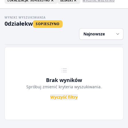
LOKALIZACJA: SOPIESZYNO
DZIAŁKI
WYCZYŚĆ WSZYSTKO
WYNIKI WYSZUKIWANIA
0
działek
w
SOPIESZYNO
Najnowsze
Brak wyników
Spróbuj zmienić kryteria wyszukiwania.
Wyczyść filtry