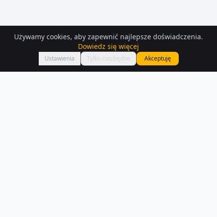
Używamy cookies, aby zapewnić najlepsze doświadczenia.
Dowiedz się więcej
Mapa
Ustawienia
Tylko niezbędne
Akceptuję
Działki
– Sopieszyno
Szukasz działek w Sopieszyno? Aktualnie na Houser.pl dostępnych jest
293 ogłoszeń z tej kategorii.
Czytaj więcej o rynku