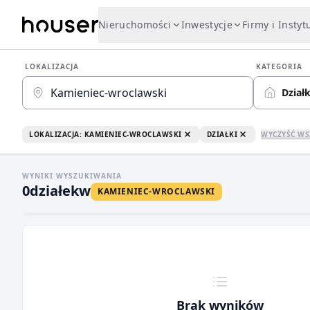
Nieruchomości
Inwestycje
Firmy i Instyt
LOKALIZACJA
KATEGORIA
Działk
LOKALIZACJA: KAMIENIEC-WROCLAWSKI
DZIAŁKI
WYCZYŚĆ WS
WYNIKI WYSZUKIWANIA
0
działek
w
KAMIENIEC-WROCLAWSKI
Brak wyników