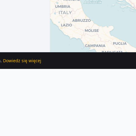
.
Dowiedz się więcej
Każde ogłoszenie zawiera szczegóły, zdjęcia i lokalizację na mapie.