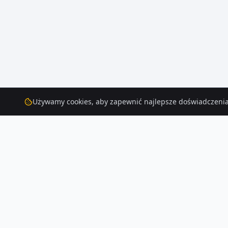
Używamy cookies, aby zapewnić najlepsze doświadczenia
Działki
– Kamieniec-wroclawski
Na Houser.pl czeka na Ciebie 293 ofert działek w Kamieniec-wroclawski. 
Czytaj więcej o rynku