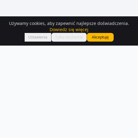
Używamy cookies, aby zapewnić najlepsze doświadczenia.
Dowiedz się więcej
Mapa
Ustawienia
Tylko niezbędne
Akceptuję
Działki
– Dalki
Przeglądaj aktualne oferty działek w Dalki. W naszej bazie znajdziesz
293 ogłoszeń z opisami i zdjęciami.
Czytaj więcej o rynku