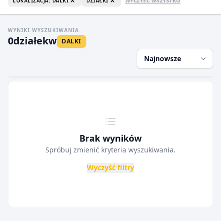
LOKALIZACJA: DALKI
DZIAŁKI
WYCZYŚĆ WSZYSTKO
WYNIKI WYSZUKIWANIA
0
działek
w
DALKI
Najnowsze
Brak wyników
Spróbuj zmienić kryteria wyszukiwania.
Wyczyść filtry