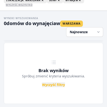
LOKALIZACJA: WARSZAWA
DOMY
WYNAJEM
WYCZYŚĆ WSZYSTKO
WYNIKI WYSZUKIWANIA
0
domów do wynajęcia
w
WARSZAWA
Najnowsze
Brak wyników
Spróbuj zmienić kryteria wyszukiwania.
Wyczyść filtry