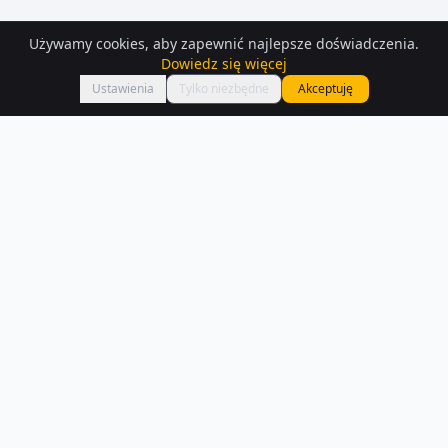
Używamy cookies, aby zapewnić najlepsze doświadczenia.
Dowiedz się więcej
Mapa
Ustawienia
Tylko niezbędne
Akceptuję
Domy
do wynajęcia
– Warszawa
Szukasz domów do wynajęcia w Warszawie? Aktualnie na Houser.pl
dostępnych jest 12 ogłoszeń z tej kategorii.
Czytaj więcej o rynku
NA SPRZEDAŻ –
WARSZAWA