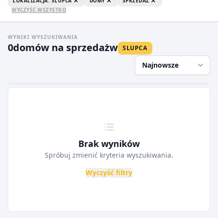
LOKALIZACJA: SLUPCA
DOMY
SPRZEDAŻ
WYCZYŚĆ WSZYSTKO
WYNIKI WYSZUKIWANIA
0
domów na sprzedaż
w
SLUPCA
Najnowsze
Brak wyników
Spróbuj zmienić kryteria wyszukiwania.
Wyczyść filtry