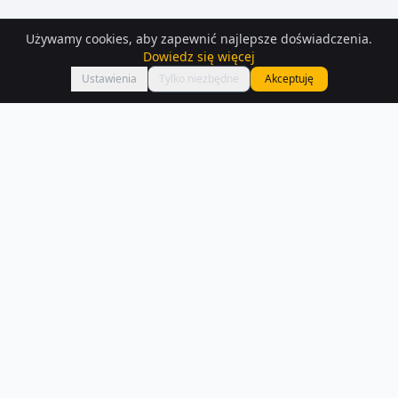
Używamy cookies, aby zapewnić najlepsze doświadczenia.
Dowiedz się więcej
Mapa
Ustawienia
Tylko niezbędne
Akceptuję
Domy
na sprzedaż
– Slupca
Przeglądaj aktualne oferty domów na sprzedaż w Slupca. W naszej
bazie znajdziesz 204 ogłoszeń z opisami i zdjęciami.
Czytaj więcej o rynku
NA SPRZEDAŻ –
SLUPCA