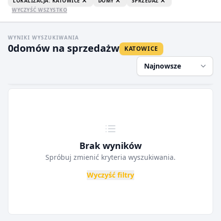
LOKALIZACJA: KATOWICE
DOMY
SPRZEDAŻ
WYCZYŚĆ WSZYSTKO
WYNIKI WYSZUKIWANIA
0
domów na sprzedaż
w
KATOWICE
Najnowsze
Brak wyników
Spróbuj zmienić kryteria wyszukiwania.
Wyczyść filtry