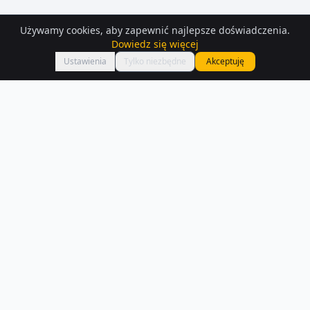
Używamy cookies, aby zapewnić najlepsze doświadczenia.
Dowiedz się więcej
Mapa
Ustawienia
Tylko niezbędne
Akceptuję
Domy
na sprzedaż
– Katowice
Znajdź dom na sprzedaż w Katowicach — mamy 204 aktualnych
ogłoszeń. Porównaj ceny i lokalizacje.
Czytaj więcej o rynku
NA SPRZEDAŻ –
KATOWICE