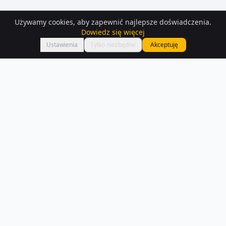
Używamy cookies, aby zapewnić najlepsze doświadczenia.
Dowiedz się więcej
Mapa
Ustawienia
Tylko niezbędne
Akceptuję
Domy
na sprzedaż
– Dluga-szlachecka
Szukasz domów na sprzedaż w Dluga-szlachecka? Aktualnie na
Houser.pl dostępnych jest 204 ogłoszeń z tej kategorii.
Czytaj więcej o rynku
NA SPRZEDAŻ –
DLUGA-SZLACHECKA