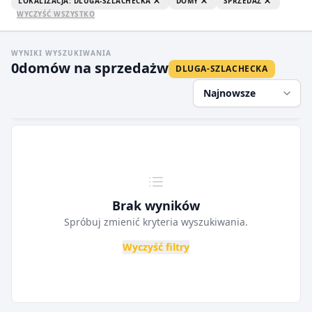
LOKALIZACJA: DLUGA-SZLACHECKA
DOMY
SPRZEDAŻ
WYCZYŚĆ WSZYSTKO
WYNIKI WYSZUKIWANIA
0
domów na sprzedaż
w
DLUGA-SZLACHECKA
Najnowsze
Brak wyników
Spróbuj zmienić kryteria wyszukiwania.
Wyczyść filtry