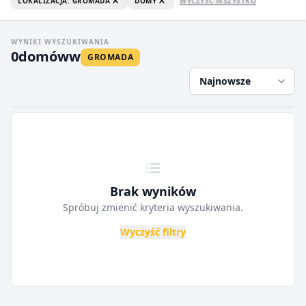
LOKALIZACJA: GROMADA
DOMY
WYCZYŚĆ WSZYSTKO
WYNIKI WYSZUKIWANIA
0
domów
w
GROMADA
Najnowsze
Brak wyników
Spróbuj zmienić kryteria wyszukiwania.
Wyczyść filtry