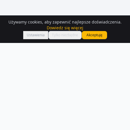
Używamy cookies, aby zapewnić najlepsze doświadczenia.
Dowiedz się więcej
Mapa
Ustawienia
Tylko niezbędne
Akceptuję
Domy
– Gromada
Na Houser.pl czeka na Ciebie 216 ofert domów w Gromada. Każde
ogłoszenie zawiera szczegóły, zdjęcia i lokalizację na mapie.
Czytaj więcej o rynku