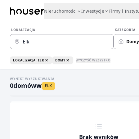
Nieruchomości
Inwestycje
Firmy i Instyt
LOKALIZACJA
KATEGORIA
Domy
LOKALIZACJA: ELK
DOMY
WYCZYŚĆ WSZYSTKO
WYNIKI WYSZUKIWANIA
0
domów
w
ELK
Brak wyników