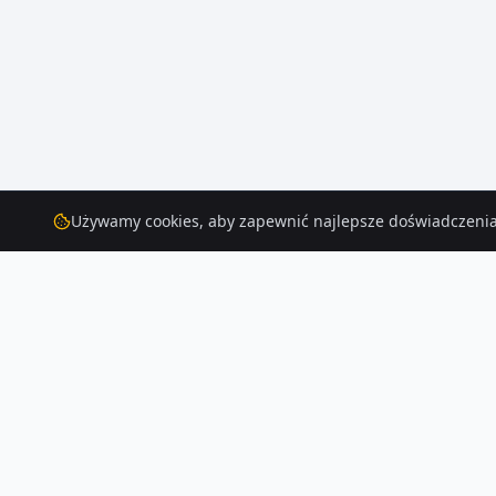
Używamy cookies, aby zapewnić najlepsze doświadczenia
Domy
– Elk
Szukasz domów w Elk? Aktualnie na Houser.pl dostępnych jest 216 ogłos
Czytaj więcej o rynku