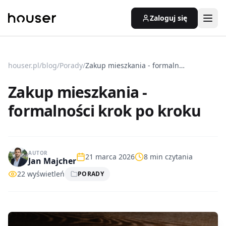
Zaloguj się
houser.pl
/
blog
/
Porady
/
Zakup mieszkania - formalności krok po kroku
Zakup mieszkania -
formalności krok po kroku
AUTOR
21 marca 2026
8
min czytania
Jan Majcher
22
wyświetleń
PORADY