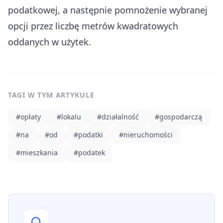
podatkowej, a następnie pomnożenie wybranej
opcji przez liczbę metrów kwadratowych
oddanych w użytek.
TAGI W TYM ARTYKULE
#
opłaty
#
lokalu
#
działalność
#
gospodarczą
#
na
#
od
#
podatki
#
nieruchomości
#
mieszkania
#
podatek