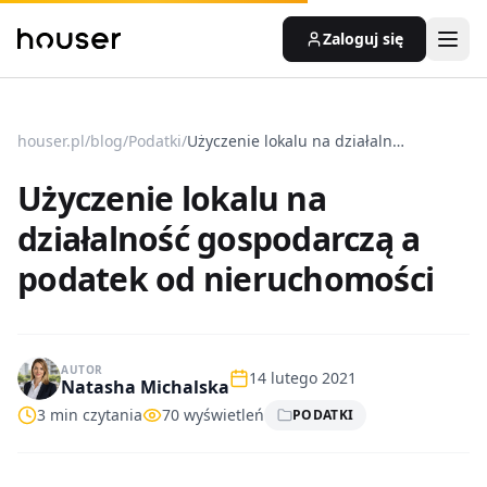
Zaloguj się
houser.pl
/
blog
/
Podatki
/
Użyczenie lokalu na działalność gospodarczą a podatek od nieruchomości
Użyczenie lokalu na
działalność gospodarczą a
podatek od nieruchomości
AUTOR
14 lutego 2021
Natasha Michalska
3
min czytania
70
wyświetleń
PODATKI