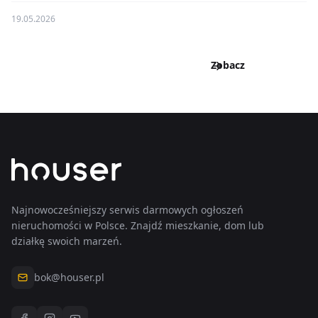
19.05.2026
Zobacz
wszystkie
wpisy
Zobacz
wszystkie
wpisy
Najnowocześniejszy serwis darmowych ogłoszeń
nieruchomości w Polsce. Znajdź mieszkanie, dom lub
działkę swoich marzeń.
bok@houser.pl