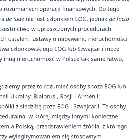
o rozumianych operacji finansowych. Do tego
óra
de iude
nie jest członkiem EOG, jednak
de facto
czestnictwo w uproszczonych procedurach
ch ustaleń i ustawy o nabywaniu nieruchomości
twa członkowskiego EOG lub Szwajcarii może
y inną nieruchomość w Polsce tak samo łatwo,
ędziemy przez to rozumieć osoby spoza EOG lub
li Ukrainy, Białorusi, Rosji i Armenii;
ółki z siedzibą poza EOG i Szwajcarii. Te osoby
ceduralna, w której między innymi konieczne
em a Polską, przedstawieniem źródła, z którego
 czy wylegitymowaniem się stosownym