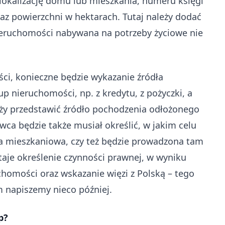
lokalizację domu lub mieszkania, numeru księgi
raz powierzchni w hektarach. Tutaj należy dodać
eruchomości nabywana na potrzeby życiowe nie
ści, konieczne będzie wykazanie źródła
 nieruchomości, np. z kredytu, z pożyczki, a
leży przedstawić źródło pochodzenia odłożonego
ca będzie także musiał określić, w jakim celu
a mieszkaniowa, czy też będzie prowadzona tam
taje określenie czynności prawnej, w wyniku
uchomości oraz wskazanie więzi z Polską – tego
 napiszemy nieco później.
p?