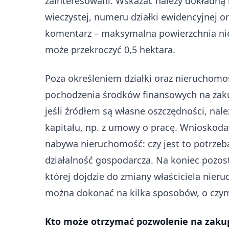
zainteresowani. Wskazać należy dokładną 
wieczystej, numeru działki ewidencyjnej o
komentarz – maksymalna powierzchnia ni
może przekroczyć 0,5 hektara.
Poza określeniem działki oraz nieruchomo
pochodzenia środków finansowych na zakup
jeśli źródłem są własne oszczędności, na
kapitału, np. z umowy o pracę. Wnioskodaw
nabywa nieruchomość: czy jest to potrzeb
działalność gospodarcza. Na koniec pozos
której dojdzie do zmiany właściciela nier
można dokonać na kilka sposobów, o czym
Kto może otrzymać pozwolenie na zaku