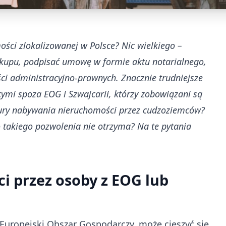
mości zlokalizowanej w Polsce? Nic wielkiego –
 zakupu, podpisać umowę w formie aktu notarialnego,
ści administracyjno-prawnych. Znacznie trudniejsze
mi spoza EOG i Szwajcarii, którzy zobowiązani są
dury nabywania nieruchomości przez cudzoziemców?
 takiego pozwolenia nie otrzyma? Na te pytania
 przez osoby z EOG lub
 Europejski Obszar Gospodarczy, może cieszyć się