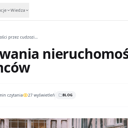
ucje
Wiedza
Procedury nabywania nieruchomości przez cudzoziemców
ywania nieruchomoś
emców
in czytania
27
wyświetleń
BLOG