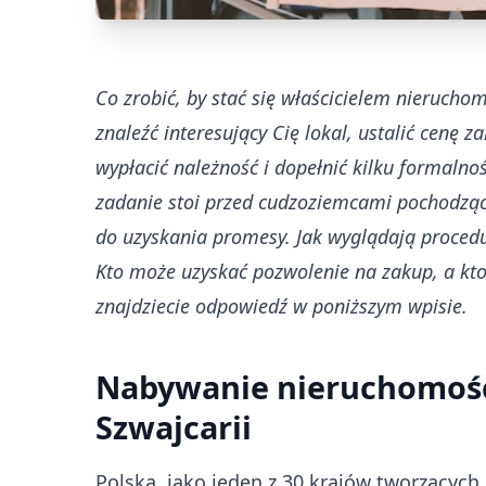
Co zrobić, by stać się właścicielem nierucho
znaleźć interesujący Cię lokal, ustalić cenę
wypłacić należność i dopełnić kilku formalno
zadanie stoi przed cudzoziemcami pochodzący
do uzyskania promesy. Jak wyglądają proce
Kto może uzyskać pozwolenie na zakup, a kto
znajdziecie odpowiedź w poniższym wpisie.
Nabywanie nieruchomości
Szwajcarii
Polska, jako jeden z 30 krajów tworzących