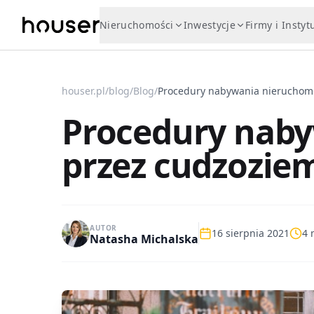
Nieruchomości
Inwestycje
Firmy i Instyt
houser.pl
/
blog
/
Blog
/
Procedury nab
przez cudzozi
AUTOR
16 sierpnia 2021
4
m
Natasha Michalska