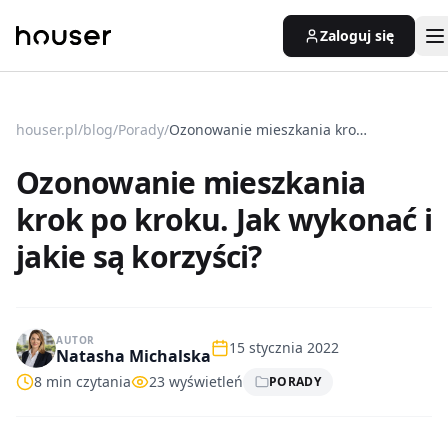
Zaloguj się
houser.pl
/
blog
/
Porady
/
Ozonowanie mieszkania krok po kroku. Jak wykonać i jakie są korzyści?
Ozonowanie mieszkania
krok po kroku. Jak wykonać i
jakie są korzyści?
AUTOR
15 stycznia 2022
Natasha Michalska
8
min czytania
23
wyświetleń
PORADY