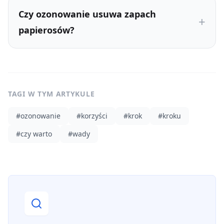
Czy ozonowanie usuwa zapach
papierosów?
TAGI W TYM ARTYKULE
#
ozonowanie
#
korzyści
#
krok
#
kroku
#
czy warto
#
wady