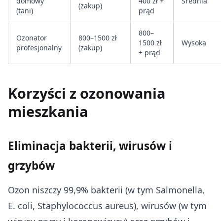
domowy
400 zł +
Średnia
(zakup)
(tani)
prąd
800–
Ozonator
800–1500 zł
1500 zł
Wysoka
profesjonalny
(zakup)
+ prąd
Korzyści z ozonowania
mieszkania
Eliminacja bakterii, wirusów i
grzybów
Ozon niszczy 99,9% bakterii (w tym Salmonella,
E. coli, Staphylococcus aureus), wirusów (w tym