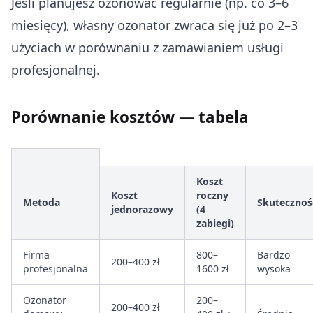
Jeśli planujesz ozonować regularnie (np. co 3–6
miesięcy), własny ozonator zwraca się już po 2–3
użyciach w porównaniu z zamawianiem usługi
profesjonalnej.
Porównanie kosztów — tabela
Koszt
Koszt
roczny
Metoda
Skutecznoś
jednorazowy
(4
zabiegi)
Firma
800–
Bardzo
200–400 zł
profesjonalna
1600 zł
wysoka
Ozonator
200–
200–400 zł