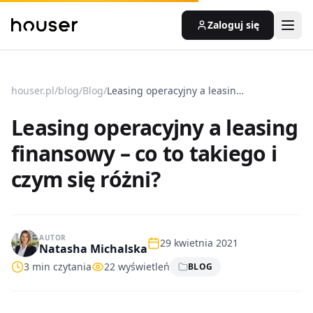
Zaloguj się
houser.pl
/
blog
/
Blog
/
Leasing operacyjny a leasing finansowy – co to takiego i czym się różni?
Leasing operacyjny a leasing
finansowy – co to takiego i
czym się różni?
AUTOR
29 kwietnia 2021
Natasha Michalska
3
min czytania
22
wyświetleń
BLOG