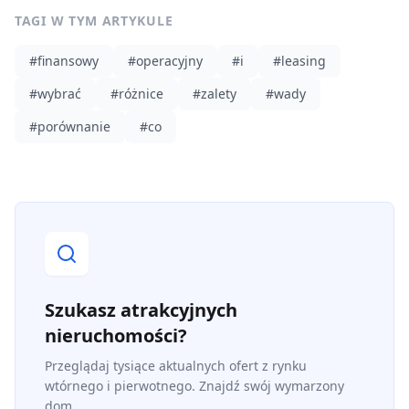
TAGI W TYM ARTYKULE
#
finansowy
#
operacyjny
#
i
#
leasing
#
wybrać
#
różnice
#
zalety
#
wady
#
porównanie
#
co
Szukasz atrakcyjnych
nieruchomości?
Przeglądaj tysiące aktualnych ofert z rynku
wtórnego i pierwotnego. Znajdź swój wymarzony
dom.