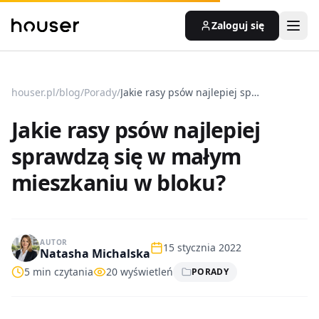
Zaloguj się
houser.pl
/
blog
/
Porady
/
Jakie rasy psów najlepiej sprawdzą się w małym mieszkaniu w bloku?
Jakie rasy psów najlepiej
sprawdzą się w małym
mieszkaniu w bloku?
AUTOR
15 stycznia 2022
Natasha Michalska
5
min czytania
20
wyświetleń
PORADY