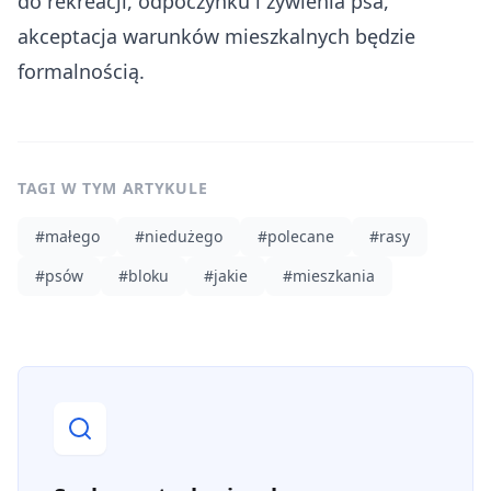
do rekreacji, odpoczynku i żywienia psa,
akceptacja warunków mieszkalnych będzie
formalnością.
TAGI W TYM ARTYKULE
#
małego
#
niedużego
#
polecane
#
rasy
#
psów
#
bloku
#
jakie
#
mieszkania