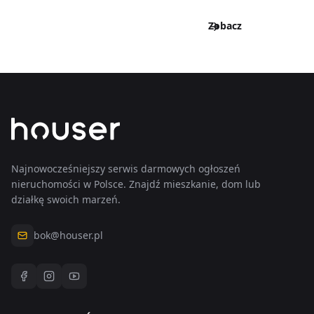
Zobacz
wszystkie
wpisy
Zobacz
wszystkie
wpisy
Najnowocześniejszy serwis darmowych ogłoszeń
nieruchomości w Polsce. Znajdź mieszkanie, dom lub
działkę swoich marzeń.
bok@houser.pl