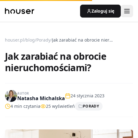
Zaloguj się
houser.pl
/
blog
/
Porady
/
Jak zarabiać na obrocie nieruchomościami?
Jak zarabiać na obrocie
nieruchomościami?
AUTOR
24 stycznia 2023
Natasha Michalska
4
min czytania
25
wyświetleń
PORADY