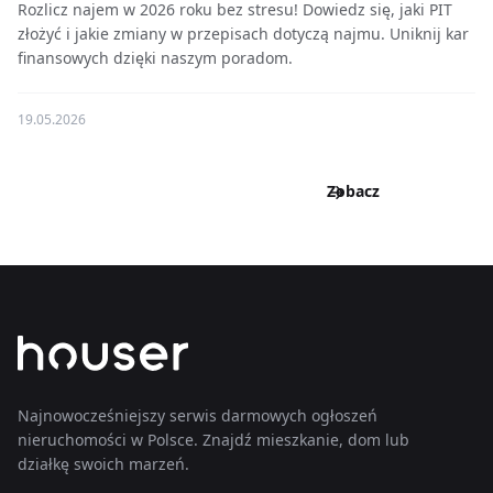
Rozlicz najem w 2026 roku bez stresu! Dowiedz się, jaki PIT
złożyć i jakie zmiany w przepisach dotyczą najmu. Uniknij kar
finansowych dzięki naszym poradom.
19.05.2026
Zobacz
wszystkie
wpisy
Zobacz
wszystkie
wpisy
Najnowocześniejszy serwis darmowych ogłoszeń
nieruchomości w Polsce. Znajdź mieszkanie, dom lub
działkę swoich marzeń.