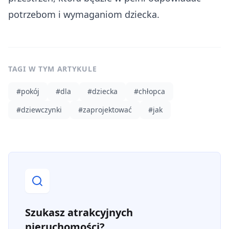
potrzebom i wymaganiom dziecka.
TAGI W TYM ARTYKULE
#
pokój
#
dla
#
dziecka
#
chłopca
#
dziewczynki
#
zaprojektować
#
jak
Szukasz atrakcyjnych
nieruchomości?