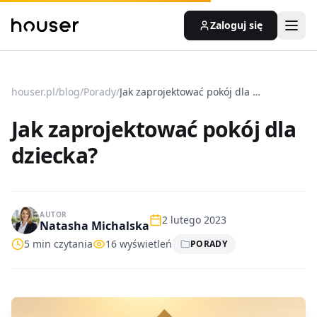
Zaloguj się
houser.pl
/
blog
/
Porady
/
Jak zaprojektować pokój dla dziecka?
Jak zaprojektować pokój dla
dziecka?
AUTOR
2 lutego 2023
Natasha Michalska
5
min czytania
16
wyświetleń
PORADY